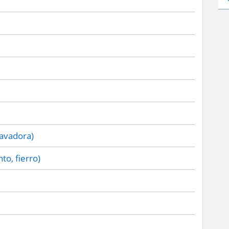
lavadora)
to, fierro)