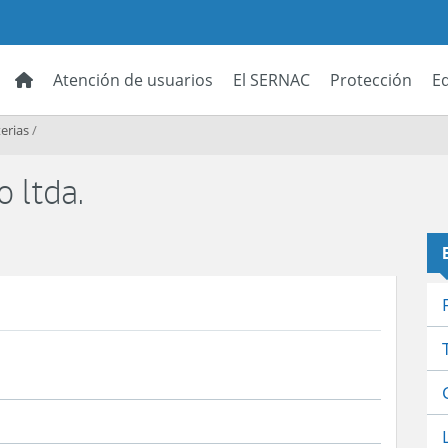
Atención de usuarios
El SERNAC
Protección
E
erias
/
o ltda.