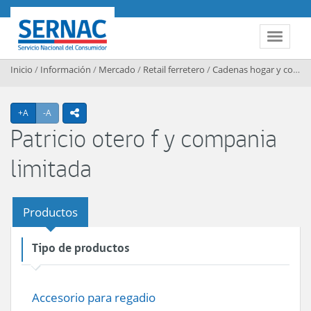
Contenido principal
SERNAC
Toggle 
Inicio
/
Información
/
Mercado
/
Retail ferretero
/
Cadenas hogar y construccion
Agrandar texto
Achicar texto
+A
-A
icono compartir
Patricio otero f y compania
limitada
Productos
Tipo de productos
Accesorio para regadio