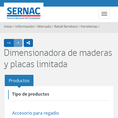
Contenido principal
SERNAC
Toggle 
Inicio
/
Información
/
Mercado
/
Retail ferretero
/
Ferreterias
/
Agrandar texto
Achicar texto
+A
-A
icono compartir
Dimensionadora de maderas
y placas limitada
Productos
Tipo de productos
Accesorio para regadio