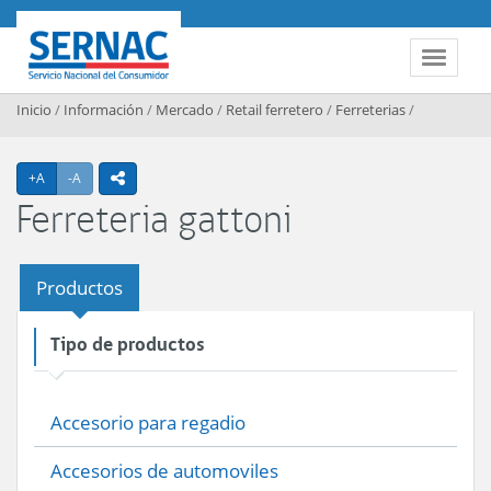
Contenido principal
SERNAC
Toggle 
Inicio
/
Información
/
Mercado
/
Retail ferretero
/
Ferreterias
/
Agrandar texto
Achicar texto
+A
-A
icono compartir
Ferreteria gattoni
Productos
Tipo de productos
Accesorio para regadio
Accesorios de automoviles