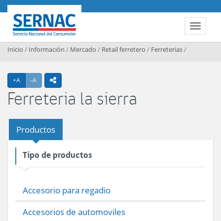
Contenido principal
SERNAC
Toggle 
Inicio
/
Información
/
Mercado
/
Retail ferretero
/
Ferreterias
/
Agrandar texto
Achicar texto
+A
-A
icono compartir
Ferreteria la sierra
Productos
Tipo de productos
Accesorio para regadio
Accesorios de automoviles