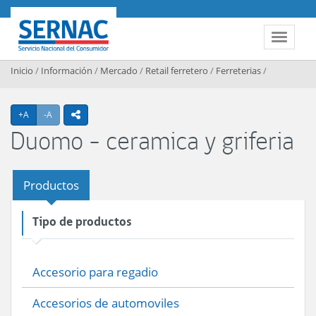
Contenido principal
SERNAC
Toggle 
Inicio
/
Información
/
Mercado
/
Retail ferretero
/
Ferreterias
/
Agrandar texto
Achicar texto
+A
-A
icono compartir
Duomo - ceramica y griferia
Productos
Tipo de productos
Accesorio para regadio
Accesorios de automoviles