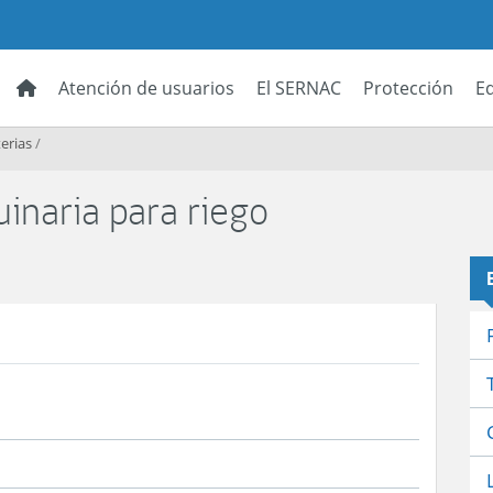
Atención de usuarios
El SERNAC
Protección
E
erias
/
inaria para riego