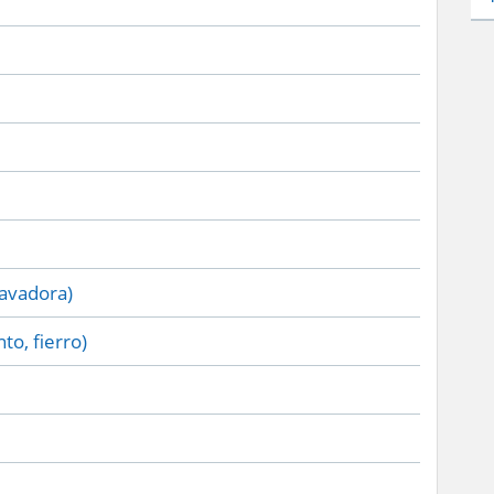
lavadora)
to, fierro)