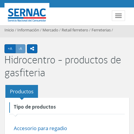
Contenido principal
SERNAC
Toggle 
Inicio
/
Información
/
Mercado
/
Retail ferretero
/
Ferreterias
/
Agrandar texto
Achicar texto
+A
-A
icono compartir
Hidrocentro - productos de
gasfiteria
Productos
Tipo de productos
Accesorio para regadio