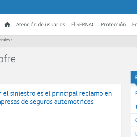
Atención de usuarios
El SERNAC
Protección
E
erales
/
pfre
 el siniestro es el principal reclamo en
mpresas de seguros automotrices