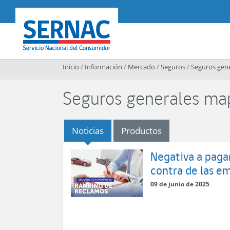
Contenido principal
SERNAC
Inicio
/
Información
/
Mercado
/
Seguros
/
Seguros gen
Seguros generales ma
Noticias
Productos
Negativa a pagar
contra de las e
09 de junio de 2025