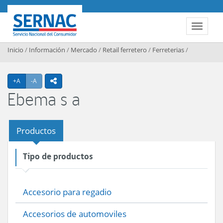
Contenido principal
SERNAC
Toggle 
Inicio
/
Información
/
Mercado
/
Retail ferretero
/
Ferreterias
/
Agrandar texto
Achicar texto
+A
-A
icono compartir
Ebema s a
Productos
Tipo de productos
Accesorio para regadio
Accesorios de automoviles