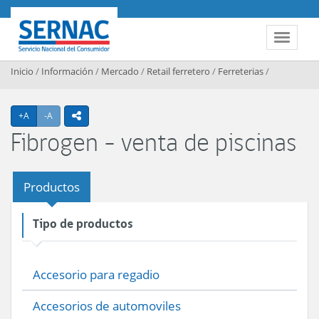
Contenido principal
SERNAC
Toggle 
Inicio
/
Información
/
Mercado
/
Retail ferretero
/
Ferreterias
/
Agrandar texto
Achicar texto
+A
-A
icono compartir
Fibrogen - venta de piscinas
Productos
Tipo de productos
Accesorio para regadio
Accesorios de automoviles