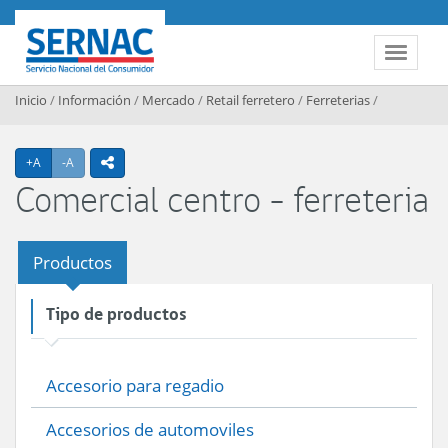
Contenido principal
SERNAC
Toggle 
Inicio
/
Información
/
Mercado
/
Retail ferretero
/
Ferreterias
/
Agrandar texto
Achicar texto
+A
-A
icono compartir
Comercial centro - ferreteria
Productos
Tipo de productos
Accesorio para regadio
Accesorios de automoviles