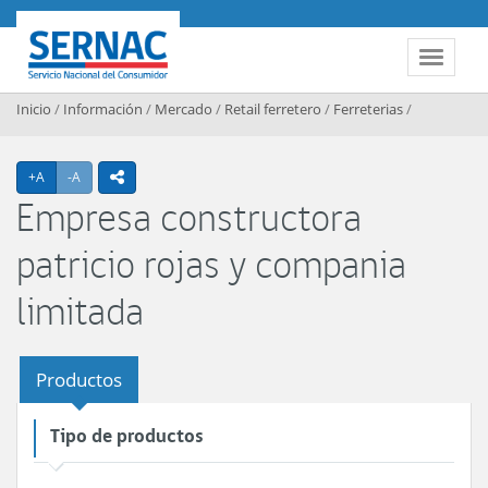
Contenido principal
SERNAC
Toggle 
Inicio
/
Información
/
Mercado
/
Retail ferretero
/
Ferreterias
/
Agrandar texto
Achicar texto
+A
-A
icono compartir
Empresa constructora
patricio rojas y compania
limitada
Productos
Tipo de productos