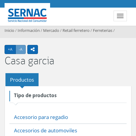
Contenido principal
SERNAC
Toggle 
Inicio
/
Información
/
Mercado
/
Retail ferretero
/
Ferreterias
/
Agrandar texto
Achicar texto
+A
-A
icono compartir
Casa garcia
Productos
Tipo de productos
Accesorio para regadio
Accesorios de automoviles