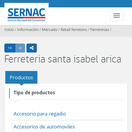
Contenido principal
SERNAC
Toggle 
Inicio
/
Información
/
Mercado
/
Retail ferretero
/
Ferreterias
/
Agrandar texto
Achicar texto
+A
-A
icono compartir
Ferreteria santa isabel arica
Productos
Tipo de productos
Accesorio para regadio
Accesorios de automoviles