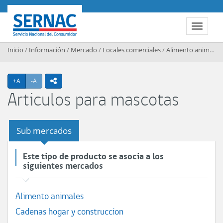
Contenido principal
SERNAC
Toggle 
Inicio
/
Información
/
Mercado
/
Locales comerciales
/
Alimento animales
Agrandar texto
Achicar texto
+A
-A
icono compartir
Articulos para mascotas
Sub mercados
Este tipo de producto se asocia a los
siguientes mercados
Alimento animales
Cadenas hogar y construccion