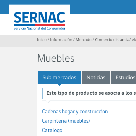
Contenido principal
SERNAC
Inicio
/
Información
/
Mercado
/
Comercio distancia/ el
Muebles
Sub mercados
Noticias
Estudios
Este tipo de producto se asocia a los
Cadenas hogar y construccion
Carpinteria (muebles)
Catalogo