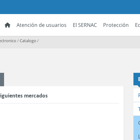
Atención de usuarios
El SERNAC
Protección
E
ectronico
/
Catalogo
/
 siguientes mercados