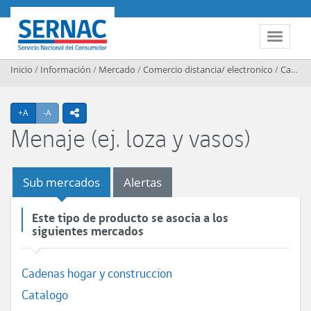
Contenido principal
SERNAC
Toggle 
Inicio
/
Información
/
Mercado
/
Comercio distancia/ electronico
/
Catalogo
Agrandar texto
Achicar texto
+A
-A
icono compartir
Menaje (ej. loza y vasos)
Sub mercados
Alertas
Este tipo de producto se asocia a los
siguientes mercados
Cadenas hogar y construccion
Catalogo