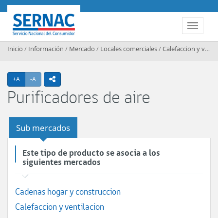
Contenido principal
SERNAC
Toggle 
Inicio
/
Información
/
Mercado
/
Locales comerciales
/
Calefaccion y ventilacion
Agrandar texto
Achicar texto
+A
-A
icono compartir
Purificadores de aire
Sub mercados
Este tipo de producto se asocia a los
siguientes mercados
Cadenas hogar y construccion
Calefaccion y ventilacion