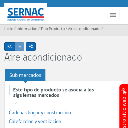
Contenido principal
SERNAC
Toggle 
Inicio
/
Información
/
Tipo Producto
/
Aire acondicionado
/
Agrandar texto
Achicar texto
+A
-A
icono compartir
Aire acondicionado
Sub mercados
Este tipo de producto se asocia a los
siguientes mercados
Cadenas hogar y construccion
Calefaccion y ventilacion