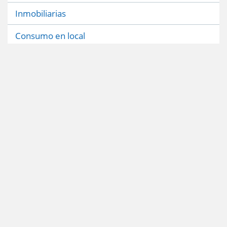
Inmobiliarias
Consumo en local
Educacion
Entretencion
Funerarias y cementerios
Prensa informacion
Prevision
Salud
Seguridad
Centros de estetica y gimnasio