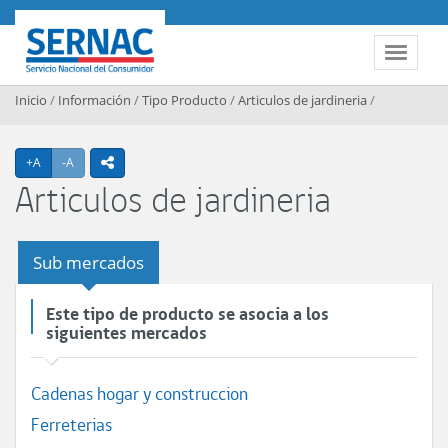
Contenido principal
SERNAC
Toggle 
Inicio
/
Información
/
Tipo Producto
/
Articulos de jardineria
/
Agrandar texto
Achicar texto
+A
-A
icono compartir
Articulos de jardineria
Sub mercados
Este tipo de producto se asocia a los
siguientes mercados
Cadenas hogar y construccion
Ferreterias