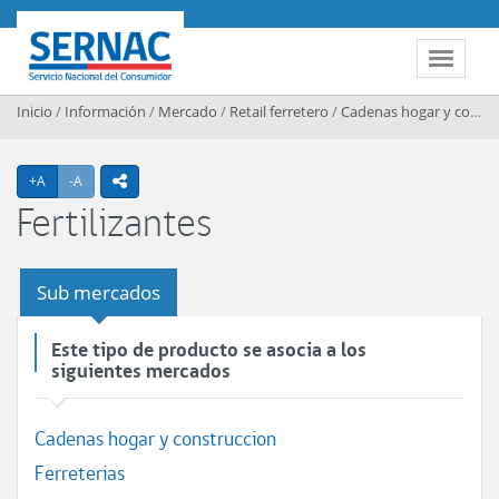
Contenido principal
SERNAC
Toggle 
Inicio
/
Información
/
Mercado
/
Retail ferretero
/
Cadenas hogar y construccion
Agrandar texto
Achicar texto
+A
-A
icono compartir
Fertilizantes
Sub mercados
Este tipo de producto se asocia a los
siguientes mercados
Cadenas hogar y construccion
Ferreterias