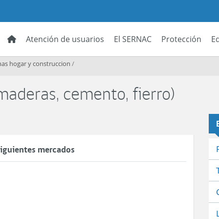
Atención de usuarios
El SERNAC
Protección
E
as hogar y construccion
/
 maderas, cemento, fierro)
 siguientes mercados