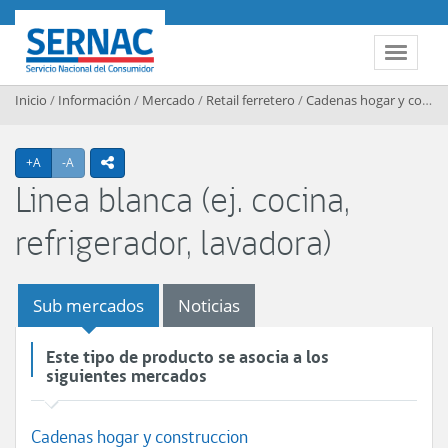
Contenido principal
SERNAC
Toggle 
Inicio
/
Información
/
Mercado
/
Retail ferretero
/
Cadenas hogar y construccion
Agrandar texto
Achicar texto
+A
-A
icono compartir
Linea blanca (ej. cocina,
refrigerador, lavadora)
Sub mercados
Noticias
Este tipo de producto se asocia a los
siguientes mercados
Cadenas hogar y construccion