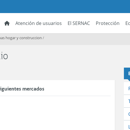
Atención de usuarios
El SERNAC
Protección
E
as hogar y construccion
/
io
 siguientes mercados