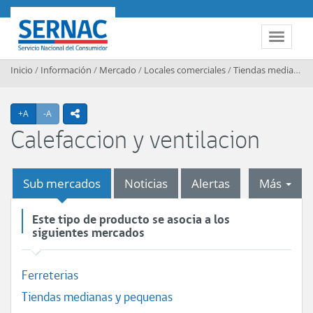
Contenido principal
SERNAC
Toggle 
Inicio
/
Información
/
Mercado
/
Locales comerciales
/
Tiendas medianas y pequenas
Agrandar texto
Achicar texto
+A
-A
icono compartir
Calefaccion y ventilacion
tab
Sub mercados
Noticias
Alertas
Más
Este tipo de producto se asocia a los
siguientes mercados
Ferreterias
Tiendas medianas y pequenas