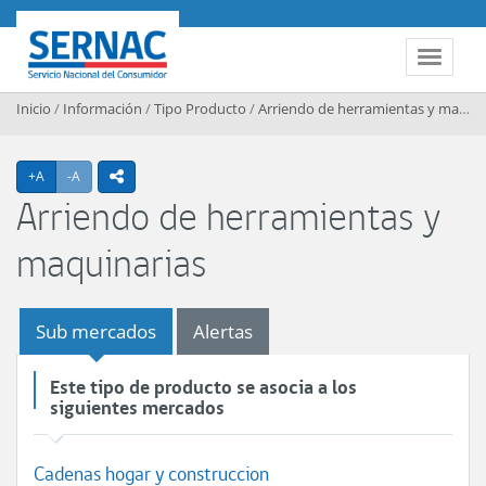
Contenido principal
SERNAC
Toggle 
Inicio
/
Información
/
Tipo Producto
/
Arriendo de herramientas y maquinarias
Agrandar texto
Achicar texto
+A
-A
icono compartir
Arriendo de herramientas y
maquinarias
Sub mercados
Alertas
Este tipo de producto se asocia a los
siguientes mercados
Cadenas hogar y construccion