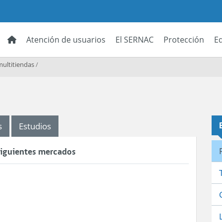
Atención de usuarios
El SERNAC
Protección
E
multitiendas
/
s
Estudios
 siguientes mercados