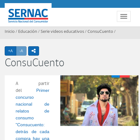
Contenido principal
SERNAC
Toggle 
Inicio
/
Educación
/
Serie videos educativos
/
ConsuCuento
/
Agrandar texto
Achicar texto
+A
-A
icono compartir
ConsuCuento
A partir
del
Primer
concurso
nacional de
relatos de
consumo
"Consucuento:
detrás de cada
compra hay una