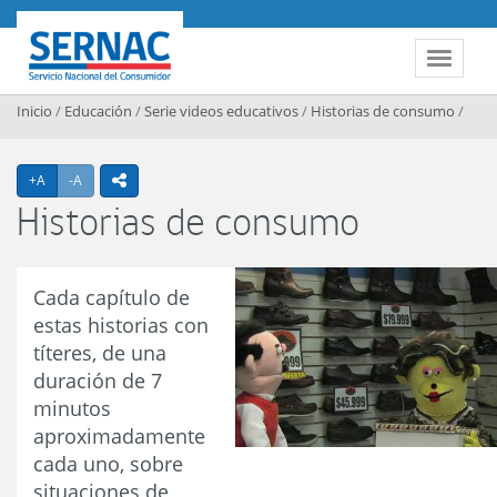
Contenido principal
SERNAC
Toggle 
Inicio
/
Educación
/
Serie videos educativos
/
Historias de consumo
/
Agrandar texto
Achicar texto
+A
-A
icono compartir
Historias de consumo
Cada capítulo de
estas historias con
títeres, de una
duración de 7
minutos
aproximadamente
cada uno, sobre
situaciones de