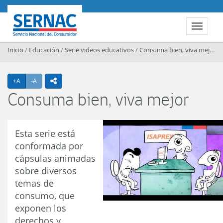
Contenido principal
SERNAC
Toggle 
Inicio
/
Educación
/
Serie videos educativos
/
Consuma bien, viva mejor
/
Agrandar texto
Achicar texto
+A
-A
icono compartir
Consuma bien, viva mejor
Esta serie está
conformada por
cápsulas animadas
sobre diversos
temas de
consumo, que
exponen los
derechos y