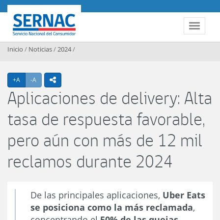
Contenido principal
SERNAC
Toggle 
Inicio
/
Noticias
/
2024
/
Agrandar texto
Achicar texto
+A
-A
icono compartir
Aplicaciones de delivery: Alta
tasa de respuesta favorable,
pero aún con más de 12 mil
reclamos durante 2024
De las principales aplicaciones,
Uber Eats
se posiciona como la más reclamada
,
concentrando el
50% de las quejas.