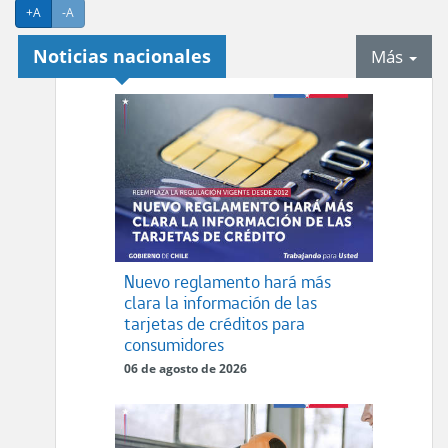
Agrandar texto
Achicar texto
+A
-A
Noticias nacionales
tab
Más
Nuevo reglamento hará más
clara la información de las
tarjetas de créditos para
consumidores
06 de agosto de 2026