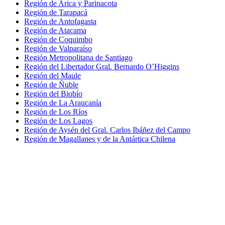
Región de Arica y Parinacota
Región de Tarapacá
Región de Antofagasta
Región de Atacama
Región de Coquimbo
Región de Valparaíso
Región Metropolitana de Santiago
Región del Libertador Gral. Bernardo O’Higgins
Región del Maule
Región de Ñuble
Región del Biobío
Región de La Araucanía
Región de Los Ríos
Región de Los Lagos
Región de Aysén del Gral. Carlos Ibáñez del Campo
Región de Magallanes y de la Antártica Chilena