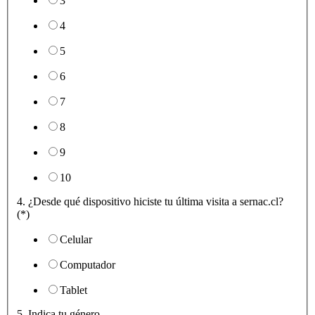
3
4
5
6
7
8
9
10
4. ¿Desde qué dispositivo hiciste tu última visita a sernac.cl?
(*)
Celular
Computador
Tablet
5. Indica tu género