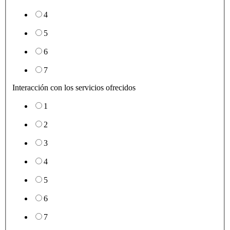
4
5
6
7
Interacción con los servicios ofrecidos
1
2
3
4
5
6
7