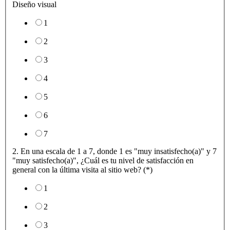
Diseño visual
1
2
3
4
5
6
7
2. En una escala de 1 a 7, donde 1 es "muy insatisfecho(a)" y 7
"muy satisfecho(a)", ¿Cuál es tu nivel de satisfacción en
general con la última visita al sitio web? (*)
1
2
3