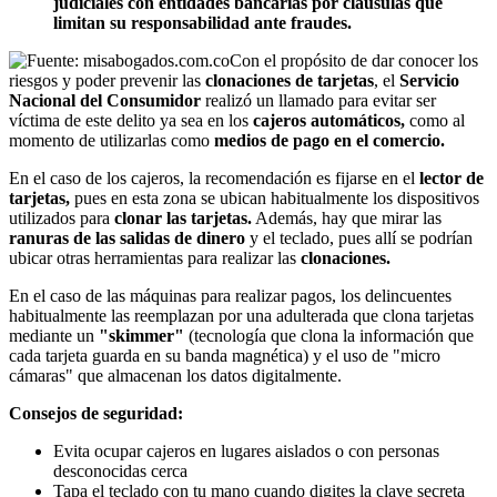
judiciales con entidades bancarias por cláusulas que
limitan su responsabilidad ante fraudes.
Con el propósito de dar conocer los
riesgos y poder prevenir las
clonaciones de tarjetas
, el
Servicio
Nacional del Consumidor
realizó un llamado para evitar ser
víctima de este delito ya sea en los
cajeros automáticos,
como al
momento de utilizarlas como
medios de pago en el comercio.
En el caso de los cajeros, la recomendación es fijarse en el
lector de
tarjetas,
pues en esta zona se ubican habitualmente los dispositivos
utilizados para
clonar las tarjetas.
Además, hay que mirar las
ranuras de las salidas de dinero
y el teclado, pues allí se podrían
ubicar otras herramientas para realizar las
clonaciones.
En el caso de las máquinas para realizar pagos, los delincuentes
habitualmente las reemplazan por una adulterada que clona tarjetas
mediante un
"skimmer"
(tecnología que clona la información que
cada tarjeta guarda en su banda magnética) y el uso de "micro
cámaras" que almacenan los datos digitalmente.
Consejos de seguridad:
Evita ocupar cajeros en lugares aislados o con personas
desconocidas cerca
Tapa el teclado con tu mano cuando digites la clave secreta