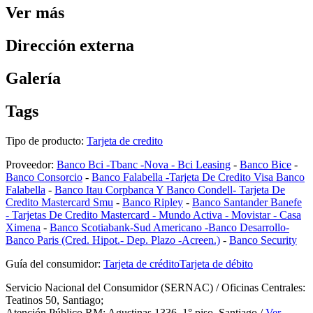
Ver más
Dirección externa
Galería
Tags
Tipo de producto:
Tarjeta de credito
Proveedor:
Banco Bci -Tbanc -Nova - Bci Leasing
-
Banco Bice
-
Banco Consorcio
-
Banco Falabella -Tarjeta De Credito Visa Banco
Falabella
-
Banco Itau Corpbanca Y Banco Condell- Tarjeta De
Credito Mastercard Smu
-
Banco Ripley
-
Banco Santander Banefe
- Tarjetas De Credito Mastercard - Mundo Activa - Movistar - Casa
Ximena
-
Banco Scotiabank-Sud Americano -Banco Desarrollo-
Banco Paris (Cred. Hipot.- Dep. Plazo -Acreen.)
-
Banco Security
Guía del consumidor:
Tarjeta de crédito
Tarjeta de débito
Servicio Nacional del Consumidor (SERNAC) / Oficinas Centrales:
Teatinos 50, Santiago;
Atención Público RM: Agustinas 1336, 1° piso, Santiago /
Ver