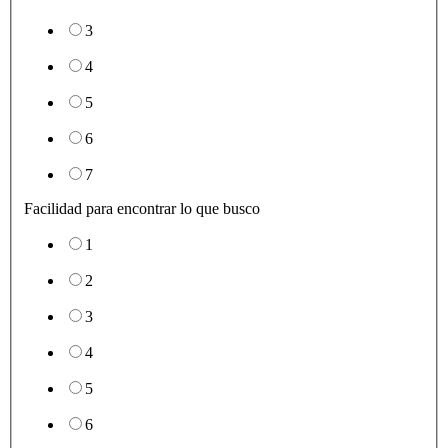
3
4
5
6
7
Facilidad para encontrar lo que busco
1
2
3
4
5
6